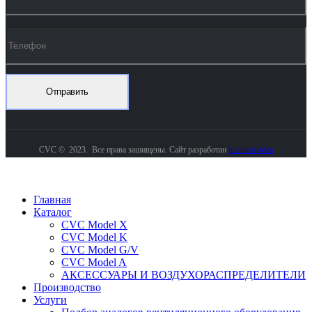
CVC © 2023. Все права зашищены. Сайт разработан
business-idea
Главная
Каталог
CVC Model X
CVC Model K
CVC Model G/V
CVC Model A
АКСЕССУАРЫ И ВОЗДУХОРАСПРЕДЕЛИТЕЛИ
Производство
Услуги